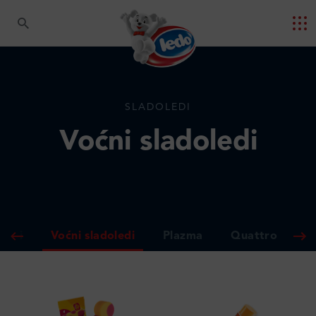
SLADOLEDI
Voćni sladoledi
oledi
Voćni sladoledi
Plazma
Quattro
T