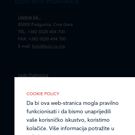
LEDO DOO PODGORICA
Liješnje bb
,
85000 Podgorica, Crna Gora
TEL: +382 (0)20 404 700
FAX: +382 (0)20 404 700
E-mail:
ledo@ledo.co.me
Ledo Podgorica
Online formular
COOKIE POLICY
Da bi ova web-stranica mogla pravilno
Obavještenje o privatnosti i kolačići
funkcionisati i da bismo unaprijedili
© LEDO DOO PODGORICA 2026.
vaše korisničko iskustvo, koristimo
kolačiće. Više informacija potražite u
IZABERITE KOLAČIĆE NA STRANICI