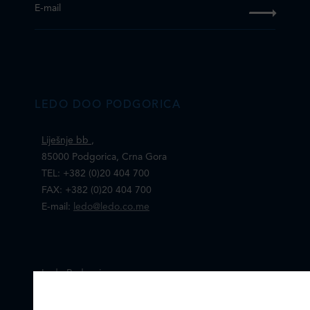
E-mail
LEDO DOO PODGORICA
Liješnje bb
,
85000 Podgorica, Crna Gora
TEL: +382 (0)20 404 700
FAX: +382 (0)20 404 700
E-mail:
ledo@ledo.co.me
Ledo Podgorica
IZABERITE KOLAČIĆE NA STRANICI
Online formular